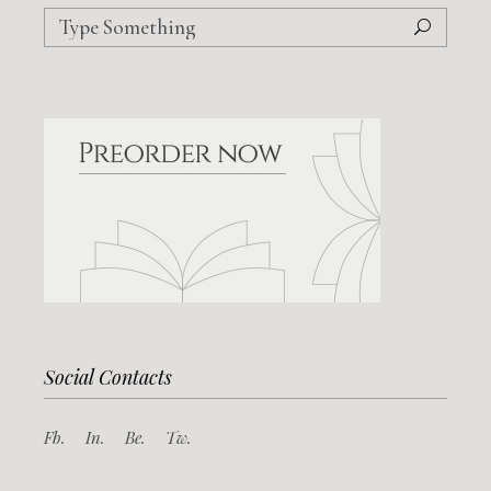
Social Contacts
Fb.
In.
Be.
Tw.