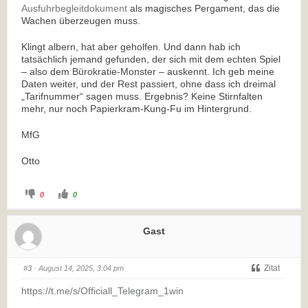
Ausfuhrbegleitdokument
als magisches Pergament, das die
Wachen überzeugen muss.
Klingt albern, hat aber geholfen. Und dann hab ich
tatsächlich jemand gefunden, der sich mit dem echten Spiel
– also dem Bürokratie-Monster – auskennt. Ich geb meine
Daten weiter, und der Rest passiert, ohne dass ich dreimal
„Tarifnummer“ sagen muss. Ergebnis? Keine Stirnfalten
mehr, nur noch Papierkram-Kung-Fu im Hintergrund.
MfG
Otto
0
0
Gast
Zitat
#3
· August 14, 2025, 3:04 pm
https://t.me/s/Officiall_Telegram_1win