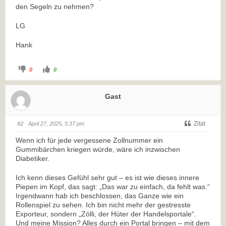
den Segeln zu nehmen?
LG
Hank
0
0
Gast
Zitat
#2
· April 27, 2025, 5:37 pm
Wenn ich für jede vergessene Zollnummer ein
Gummibärchen kriegen würde, wäre ich inzwischen
Diabetiker.
Ich kenn dieses Gefühl sehr gut – es ist wie dieses innere
Piepen im Kopf, das sagt: „Das war zu einfach, da fehlt was.“
Irgendwann hab ich beschlossen, das Ganze wie ein
Rollenspiel zu sehen. Ich bin nicht mehr der gestresste
Exporteur, sondern „Zölli, der Hüter der Handelsportale“.
Und meine Mission? Alles durch ein Portal bringen – mit dem