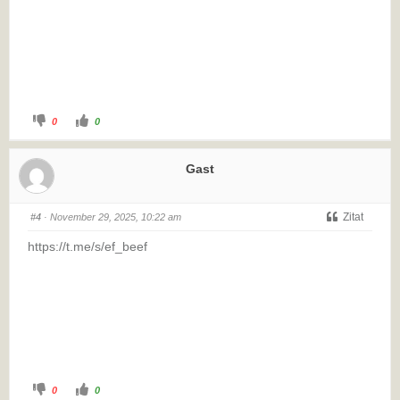
0
0
Gast
Zitat
#4
· November 29, 2025, 10:22 am
https://t.me/s/ef_beef
0
0