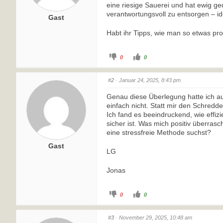
eine riesige Sauerei und hat ewig ged
verantwortungsvoll zu entsorgen – i
Gast
Habt ihr Tipps, wie man so etwas pro
0
0
#2
· Januar 24, 2025, 8:43 pm
Genau diese Überlegung hatte ich au
einfach nicht. Statt mir den Schredd
Ich fand es beeindruckend, wie effizi
sicher ist. Was mich positiv überras
eine stressfreie Methode suchst?
Gast
LG
Jonas
0
0
#3
· November 29, 2025, 10:48 am