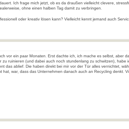
auert. Ich frage mich jetzt, ob es da draußen vielleicht clevere, stres
dealerweise, ohne einen halben Tag damit zu verbringen.
fessionell oder kreativ lösen kann? Vielleicht kennt jemand auch Servi
ch vor ein paar Monaten. Erst dachte ich, ich mache es selbst, aber d
er zu ruinieren (und dabei auch noch stundenlang zu schwitzen), habe i
ent das ablief. Die haben direkt bei mir vor der Tür alles vernichtet, w
cht hat, war, dass das Unternehmen danach auch an Recycling denkt. V