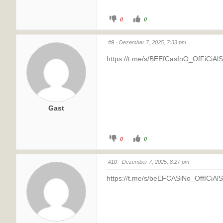
0
0
#9
· Dezember 7, 2025, 7:33 pm
https://t.me/s/BEEfCasInO_OfFiCiAlS
Gast
0
0
#10
· Dezember 7, 2025, 8:27 pm
https://t.me/s/beEFCASiNo_OffICiAlS