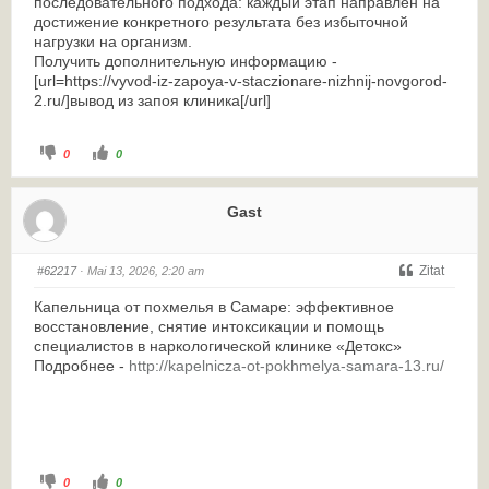
последовательного подхода: каждый этап направлен на
достижение конкретного результата без избыточной
нагрузки на организм.
Получить дополнительную информацию -
[url=https://vyvod-iz-zapoya-v-staczionare-nizhnij-novgorod-
2.ru/]вывод из запоя клиника[/url]
0
0
Gast
Zitat
#62217
· Mai 13, 2026, 2:20 am
Капельница от похмелья в Самаре: эффективное
восстановление, снятие интоксикации и помощь
специалистов в наркологической клинике «Детокс»
Подробнее -
http://kapelnicza-ot-pokhmelya-samara-13.ru/
0
0