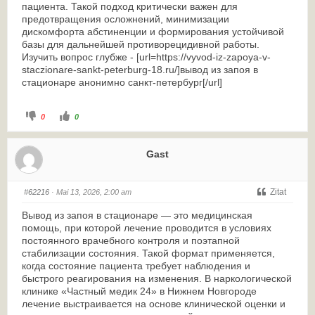
пациента. Такой подход критически важен для
предотвращения осложнений, минимизации
дискомфорта абстиненции и формирования устойчивой
базы для дальнейшей противорецидивной работы.
Изучить вопрос глубже - [url=https://vyvod-iz-zapoya-v-
staczionare-sankt-peterburg-18.ru/]вывод из запоя в
стационаре анонимно санкт-петербург[/url]
0
0
Gast
Zitat
#62216
· Mai 13, 2026, 2:00 am
Вывод из запоя в стационаре — это медицинская
помощь, при которой лечение проводится в условиях
постоянного врачебного контроля и поэтапной
стабилизации состояния. Такой формат применяется,
когда состояние пациента требует наблюдения и
быстрого реагирования на изменения. В наркологической
клинике «Частный медик 24» в Нижнем Новгороде
лечение выстраивается на основе клинической оценки и