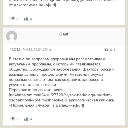
от алкоголизма цена[/url]
0
0
Gast
Zitat
#62212
· Mai 13, 2026, 1:54 am
В статье по вопросам здоровья мы рассматриваем
актуальные проблемы, с которыми сталкивается
общество. Обсуждаются заболевания, факторы риска и
важные аспекты профилактики. Читатели получат
полезные советы о том, как сохранить здоровье и
улучшить качество жизни.
Переходите по ссылке ниже -
[url=https://mirsmi24.ru/277292vyzov-narkologa-na-dom-
osobennosti-i-preimushhestva/]Наркологическая клиника
«Похмельная служба» в Балашихе.[/url]
0
0