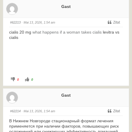
Gast
Zitat
#62213
· Mai 13, 2026, 1:54 am
cialis 20 mg
what happens if a woman takes cialis
levitra vs
cialis
0
0
Gast
Zitat
#62214
· Mai 13, 2026, 1:54 am
В Нижнем Новгороде стационарный формат лечения
применяется при наличии факторов, повышающих риск
осложнений или снижающих эффективность домашней