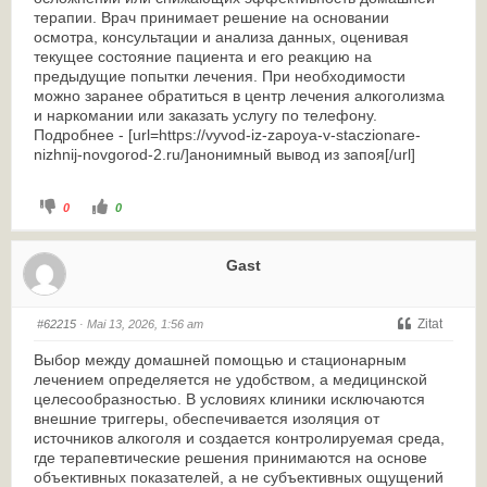
терапии. Врач принимает решение на основании
осмотра, консультации и анализа данных, оценивая
текущее состояние пациента и его реакцию на
предыдущие попытки лечения. При необходимости
можно заранее обратиться в центр лечения алкоголизма
и наркомании или заказать услугу по телефону.
Подробнее - [url=https://vyvod-iz-zapoya-v-staczionare-
nizhnij-novgorod-2.ru/]анонимный вывод из запоя[/url]
0
0
Gast
Zitat
#62215
· Mai 13, 2026, 1:56 am
Выбор между домашней помощью и стационарным
лечением определяется не удобством, а медицинской
целесообразностью. В условиях клиники исключаются
внешние триггеры, обеспечивается изоляция от
источников алкоголя и создается контролируемая среда,
где терапевтические решения принимаются на основе
объективных показателей, а не субъективных ощущений