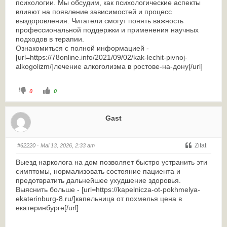
психологии. Мы обсудим, как психологические аспекты
влияют на появление зависимостей и процесс
выздоровления. Читатели смогут понять важность
профессиональной поддержки и применения научных
подходов в терапии.
Ознакомиться с полной информацией -
[url=https://78online.info/2021/09/02/kak-lechit-pivnoj-
alkogolizm/]лечение алкоголизма в ростове-на-дону[/url]
0
0
Gast
Zitat
#62220
· Mai 13, 2026, 2:33 am
Выезд нарколога на дом позволяет быстро устранить эти
симптомы, нормализовать состояние пациента и
предотвратить дальнейшее ухудшение здоровья.
Выяснить больше - [url=https://kapelnicza-ot-pokhmelya-
ekaterinburg-8.ru/]капельница от похмелья цена в
екатеринбурге[/url]