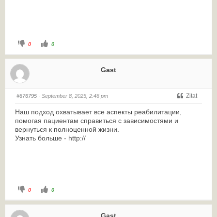
0
0
Gast
Zitat
#676795
· September 8, 2025, 2:46 pm
Наш подход охватывает все аспекты реабилитации,
помогая пациентам справиться с зависимостями и
вернуться к полноценной жизни.
Узнать больше - http://
0
0
Gast