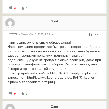
0
0
Gast
Zitat
#676792
· September 8, 2025, 2:29 pm
Купить диплом о высшем образовании!
Наша компания предлагаетбыстро и выгодно приобрести
диплом, который выполняется на оригинальной бумаге и
заверен мокрыми печатями, водяными знаками,
подписями. Документ пройдет любые проверки, даже при
помощи специфических приборов. Решите свои задачи
быстро и просто с нашей компанией-
[url=http://palkwall.com/read-blog/45470_kuplyu-diplom-s-
zaneseniem.html/]palkwall.com/read-blog/45470_kuplyu-
diplom-s-zaneseniem.html[/url]
0
0
Gast