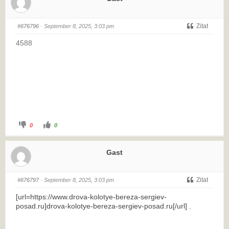
Zitat
#676796
· September 8, 2025, 3:03 pm
4588
0
0
Gast
Zitat
#676797
· September 8, 2025, 3:03 pm
[url=https://www.drova-kolotye-bereza-sergiev-
posad.ru]drova-kolotye-bereza-sergiev-posad.ru[/url] .