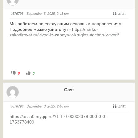
Zitat
#676793
· September 8, 2025, 2:43 pm
Мы работаем по следующим основным направлениям.
Подробнее можно узнать тут -
https://narko-
zakodirovat.ru/vivod-iz-zapoya-v-kruglosutochno-v-tveri/
0
0
Gast
Zitat
#676794
· September 8, 2025, 2:46 pm
https://assa0.myqip.ru/?1-1-0-00003379-000-0-0-
1753778409