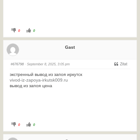
0
0
Gast
Zitat
#676798
· September 8, 2025, 3:05 pm
экстренный вывод из запоя иркутск
vivod-iz-zapoya-irkutsk009.ru
вывод из запоя цена
0
0