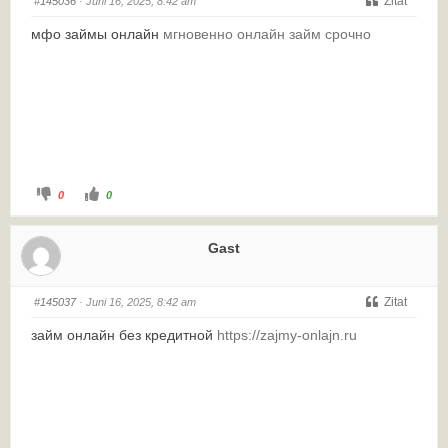
Zitat
#145036
· Juni 16, 2025, 8:42 am
мфо займы онлайн
мгновенно онлайн займ срочно
0
0
Gast
Zitat
#145037
· Juni 16, 2025, 8:42 am
займ онлайн без кредитной
https://zajmy-onlajn.ru