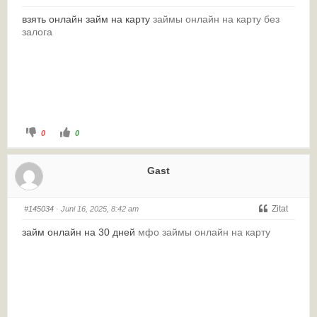
взять онлайн займ на карту
займы онлайн на карту без
залога
0
0
Gast
Zitat
#145034
· Juni 16, 2025, 8:42 am
займ онлайн на 30 дней
мфо займы онлайн на карту