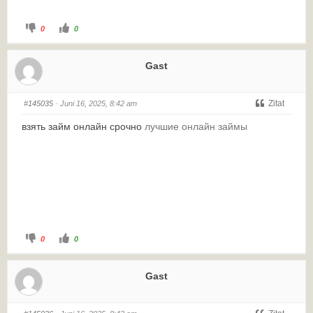
0
0
Gast
Zitat
#145035
· Juni 16, 2025, 8:42 am
взять займ онлайн срочно
лучшие онлайн займы
0
0
Gast