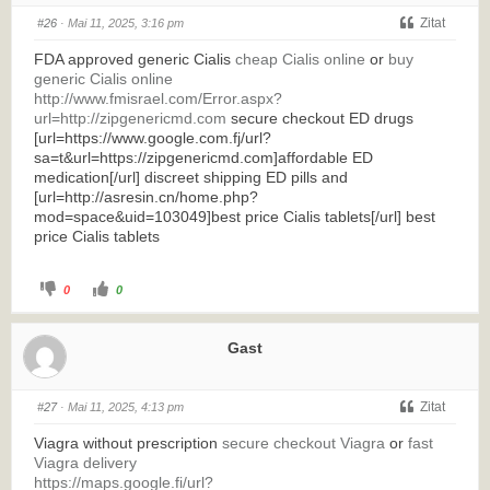
Zitat
#26
· Mai 11, 2025, 3:16 pm
FDA approved generic Cialis
cheap Cialis online
or
buy
generic Cialis online
http://www.fmisrael.com/Error.aspx?
url=http://zipgenericmd.com
secure checkout ED drugs
[url=https://www.google.com.fj/url?
sa=t&url=https://zipgenericmd.com]affordable ED
medication[/url] discreet shipping ED pills and
[url=http://asresin.cn/home.php?
mod=space&uid=103049]best price Cialis tablets[/url] best
price Cialis tablets
0
0
Gast
Zitat
#27
· Mai 11, 2025, 4:13 pm
Viagra without prescription
secure checkout Viagra
or
fast
Viagra delivery
https://maps.google.fi/url?