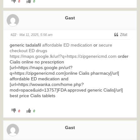
0
0
Gast
Zitat
#22
· Mai 11, 2025, 5:56 am
generic tadalafil
affordable ED medication
or
secure
checkout ED drugs
https://maps.google.lk/url?q=https://zipgenericmd.com
order
Cialis online no prescription
[url=https://maps.google.pn/url?
q=https://zipgenericmd.com]online Cialis pharmacy[/url]
affordable ED medication and
[url=https://wowanka.com/home.php?
mod=space&uid=13757]FDA approved generic Cialis[/url]
best price Cialis tablets
0
0
Gast