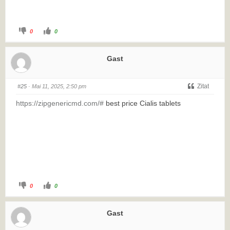
0
0
Gast
Zitat
#25
· Mai 11, 2025, 2:50 pm
https://zipgenericmd.com/#
best price Cialis tablets
0
0
Gast