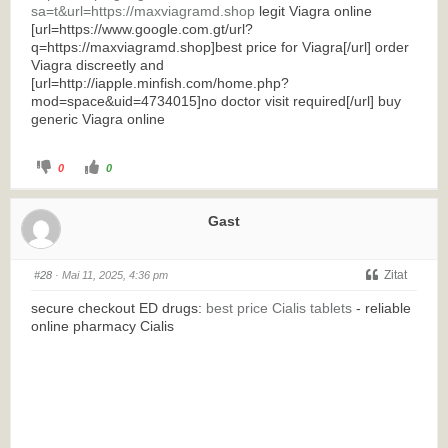
sa=t&url=https://maxviagramd.shop
legit Viagra online
[url=https://www.google.com.gt/url?
q=https://maxviagramd.shop]best price for Viagra[/url] order
Viagra discreetly and
[url=http://iapple.minfish.com/home.php?
mod=space&uid=4734015]no doctor visit required[/url] buy
generic Viagra online
0
0
Gast
Zitat
#28
· Mai 11, 2025, 4:36 pm
secure checkout ED drugs:
best price Cialis tablets
- reliable
online pharmacy Cialis