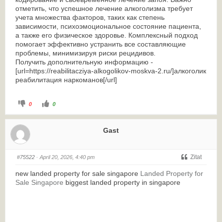
отметить, что успешное лечение алкоголизма требует
учета множества факторов, таких как степень
зависимости, психоэмоциональное состояние пациента,
а также его физическое здоровье. Комплексный подход
помогает эффективно устранить все составляющие
проблемы, минимизируя риски рецидивов.
Получить дополнительную информацию -
[url=https://reabilitacziya-alkogolikov-moskva-2.ru/]алкоголик
реабилитация наркоманов[/url]
0
0
Gast
Zitat
#75522
· April 20, 2026, 4:40 pm
new landed property for sale singapore
Landed Property for
Sale Singapore
biggest landed property in singapore