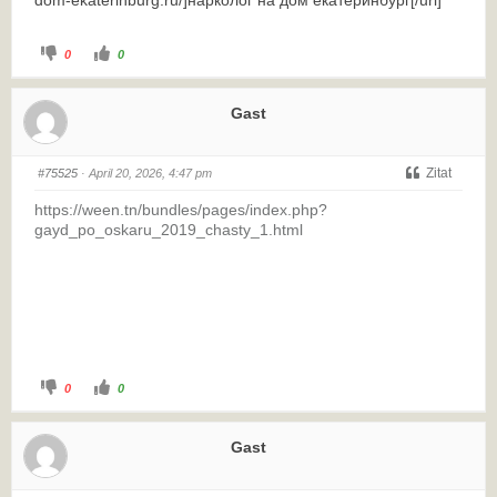
dom-ekaterinburg.ru/]нарколог на дом екатеринбург[/url]
0
0
Gast
Zitat
#75525
· April 20, 2026, 4:47 pm
https://ween.tn/bundles/pages/index.php?
gayd_po_oskaru_2019_chasty_1.html
0
0
Gast