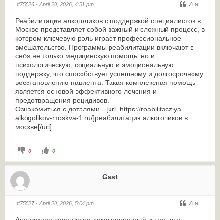
Zitat
#75526
· April 20, 2026, 4:51 pm
Реабилитация алкоголиков с поддержкой специалистов в
Москве представляет собой важный и сложный процесс, в
котором ключевую роль играет профессиональное
вмешательство. Программы реабилитации включают в
себя не только медицинскую помощь, но и
психологическую, социальную и эмоциональную
поддержку, что способствует успешному и долгосрочному
восстановлению пациента. Такая комплексная помощь
является основой эффективного лечения и
предотвращения рецидивов.
Ознакомиться с деталями - [url=https://reabilitacziya-
alkogolikov-moskva-1.ru/]реабилитация алкоголиков в
москве[/url]
0
0
Gast
Zitat
#75527
· April 20, 2026, 5:04 pm
Анонимное лечение на дому ценно ещё и тем, что