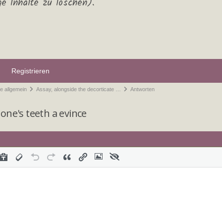
ge Inhalte zu löschen).
Registrieren
e allgemein
Assay, alongside the decorticate …
Antworten
one's teeth a evince